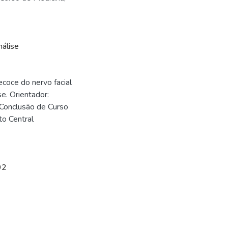
álise
coce do nervo facial
se. Orientador:
 Conclusão de Curso
to Central
92