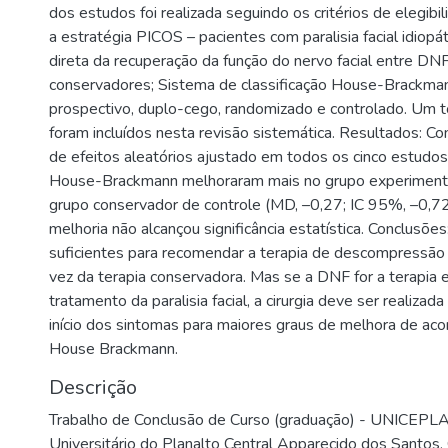
dos estudos foi realizada seguindo os critérios de elegib
a estratégia PICOS – pacientes com paralisia facial idiopá
direta da recuperação da função do nervo facial entre DN
conservadores; Sistema de classificação House-Brackma
prospectivo, duplo-cego, randomizado e controlado. Um t
foram incluídos nesta revisão sistemática. Resultados: 
de efeitos aleatórios ajustado em todos os cinco estudo
House-Brackmann melhoraram mais no grupo experiment
grupo conservador de controle (MD, –0,27; IC 95%, –0,72
melhoria não alcançou significância estatística. Conclusõe
suficientes para recomendar a terapia de descompressão 
vez da terapia conservadora. Mas se a DNF for a terapia e
tratamento da paralisia facial, a cirurgia deve ser realiza
início dos sintomas para maiores graus de melhora de ac
House Brackmann.
Descrição
Trabalho de Conclusão de Curso (graduação) - UNICEPLA
Universitário do Planalto Central Apparecido dos Santos,