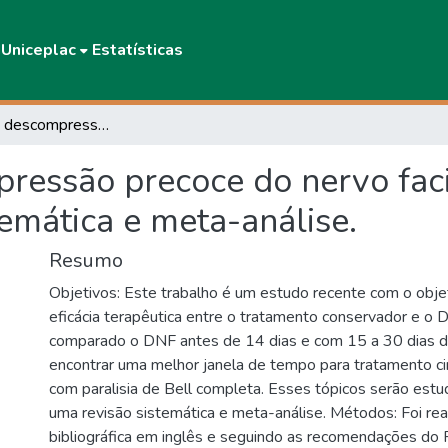
IUniceplac
Estatísticas
Corticóides e descompressão precoce do nervo facial na paralisia de Bell: uma revisão sistemática e meta-análise.
ressão precoce do nervo faci
temática e meta-análise.
Resumo
Objetivos: Este trabalho é um estudo recente com o obje
eficácia terapêutica entre o tratamento conservador e o 
comparado o DNF antes de 14 dias e com 15 a 30 dias de
encontrar uma melhor janela de tempo para tratamento ci
com paralisia de Bell completa. Esses tópicos serão est
uma revisão sistemática e meta-análise. Métodos: Foi re
bibliográfica em inglês e seguindo as recomendações d