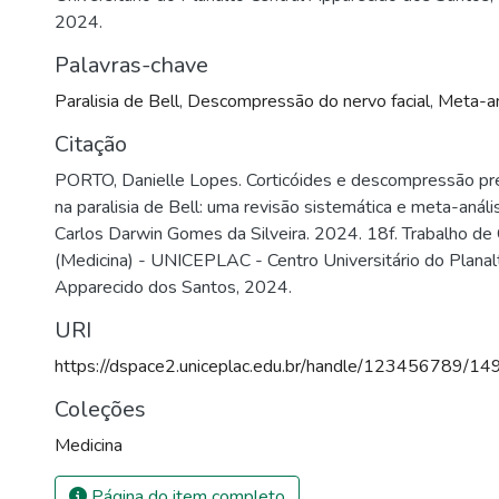
2024.
Palavras-chave
Paralisia de Bell
,
Descompressão do nervo facial
,
Meta-an
Citação
PORTO, Danielle Lopes. Corticóides e descompressão pre
na paralisia de Bell: uma revisão sistemática e meta-análi
Carlos Darwin Gomes da Silveira. 2024. 18f. Trabalho de
(Medicina) - UNICEPLAC - Centro Universitário do Planal
Apparecido dos Santos, 2024.
URI
https://dspace2.uniceplac.edu.br/handle/123456789/14
Coleções
Medicina
Página do item completo