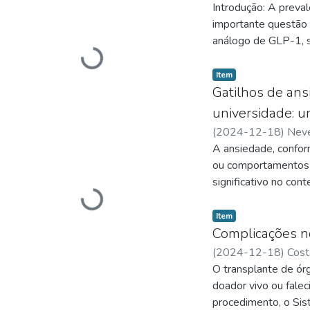
Introdução: A preva
importante questão d
análogo de GLP-1, s
Carregando...
reconhecido. Método
PubMed para seleção 
Item
integral dos estudo
Gatilhos de an
encaixavam nos crit
universidade: um
medicamento eficaz 
(
2024-12-18
)
Neve
observar que a maior
A ansiedade, confor
vômitos. Efeitos de
ou comportamentos 
distúrbios alimentar
significativo no con
fármaco.
Carregando...
indicando que 36% d
vida adulta, as dem
Item
desencadeantes de c
Complicações no
em adolescentes no 
(
2024-12-18
)
Costa
afeta seu bem-estar
O transplante de ór
suporte psicológico
doador vivo ou falec
uma revisão nas seg
procedimento, o Si