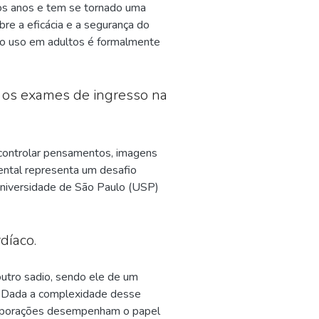
mos anos e tem se tornado uma
bre a eficácia e a segurança do
jo uso em adultos é formalmente
eptid 1 Agonist” na base de dados
ayyan e, posteriormente, leitura
artigos, dos quais 5 se
 os exames de ingresso na
, a semaglutida é um
condição. Também foi possível
 eles: diarreia, náuseas e
e controlar pensamentos, imagens
, pancreatite, ideação suicida e
ntal representa um desafio
ndicação da prescrição desse
 Universidade de São Paulo (USP)
 transição da adolescência para a
 Médio, têm se mostrado fatores
s fatores associados à ansiedade
díaco.
dentificando como essa condição
m de descrever as estratégias de
outro sadio, sendo ele de um
ade nesse contexto. Foi realizada
do. Dada a complexidade desse
m encontrados 8 artigos que
corporações desempenham o papel