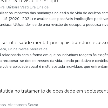
VID-19: revisão de escopo.
ira, Bárbara Vasti Lira Lins de
alisar os impactos das mudanças no estilo de vida de adultos com
19 (2020- 2024) e avaliar suas possíveis implicações positivas
cardíaca. Utilizando- se de uma revisão de escopo, a pesquisa in
 dos hábitos de vida, como sono, atividade física e alimentação 
 qualitativa dos estudos selecionados indica que a pandemia exa
ssim comprometendo o prognóstico dos pacientes. Destaca- se a 
social e saúde mental: principais transtornos assoc
igar os efeitos adversos, bem como a necessidade de adaptar as 
eca, Bruna Neres Moreira da
ecessidades desta população vulnerável. A pesquisa sublinha a r
 relacionada com a forma em que os indivíduos reagem às exigên
timizar os tratamentos e explorar novas tecnologias terapêuticas,
ra recuperar-se dos estresses da vida, sendo produtivo e contrib
orando a qualidade de vida dos pacientes cardiopatas congênitos
e vulnerabilidade social é multifacetada, indivíduos que enfren
negativamente sua saúde mental. Dessa forma, o objetivo desse e
elacionados à vulnerabilidade social, buscando revelar se essa p
envolvimento dessas psicopatologias. Foram utilizados os termos
 Mental” e “Atenção Psicossocial” nas seguintes bases de dados: S
lutida no tratamento da obesidade em adolescent
il, Lilacs, PubMed e Web of Science. Foram encontrados 302 art
rios de inclusão, permitindo uma análise crítica das informações 
os, Alessandro Sousa
 econômico tem alta relevância quanto ao risco de desenvolvime