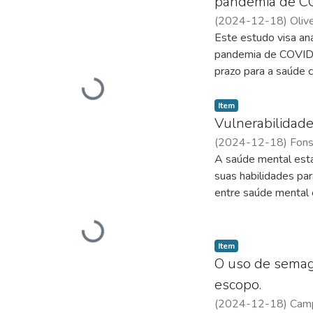
pandemia de CO
(
2024-12-18
)
Olive
Este estudo visa an
pandemia de COVID- 
prazo para a saúde 
Carregando...
alterações no padrão
população. A análise
Item
cardiovasculares, a
Vulnerabilidade 
combinadas para mit
(
2024-12-18
)
Fons
melhor atender às n
A saúde mental está
investigações para o
suas habilidades pa
intervenções e melh
entre saúde mental 
adicionais impactam 
distúrbios mentais r
Carregando...
mais sujeita ao des
Item
Social”, “Transtorno
O uso de semag
em Saúde (BVS) Bras
escopo.
encaixavam nos crité
(
2024-12-18
)
Camp
apontam que o fator