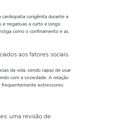
 cardiopatia congênita durante a
 e negativas a curto e longo
vestiga como o confinamento e as
influenciam a saúde dessa
cerbou os fatores de risco
importância de estratégias
iados aos fatores sociais.
políticas de saúde pública para
elevância de se avançar nas
cias da vida, sendo capaz de usar
 garantindo a eficácia das
uindo com a sociedade. A relação
 pós- covid.
tam frequentemente estressores
studo é identificar os principais
opulação em vulnerabilidade está
 “Saúde Mental”, “Vulnerabilidade
ciELO Brasil, Biblioteca Virtual
es: uma revisão de
igos, dentre os quais 10 se
disponíveis. Em síntese os estudos
nto de transtornos mentais.