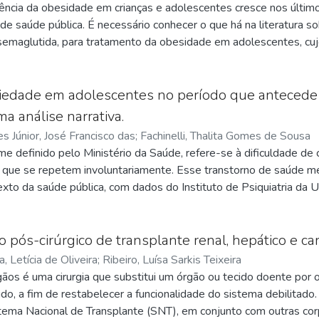
lência da obesidade em crianças e adolescentes cresce nos últi
e saúde pública. É necessário conhecer o que há na literatura so
emaglutida, para tratamento da obesidade em adolescentes, cu
s: Foram utilizados os termos “Adolescent” e “Glucagon Like P
dos artigos. O screening foi realizado por meio da plataforma R
s selecionados. Resultados e Discussão: Foram encontrados 347 
siedade em adolescentes no período que antecede
érios de inclusão. Mostrou-se que, assim como ocorre em adultos
a análise narrativa.
no tratamento da obesidade e de parâmetros associados a essa 
s Júnior, José Francisco das
;
Fachinelli, Thalita Gomes de Sousa
 parte dos eventos adversos são classificados como leves, dentre
me definido pelo Ministério da Saúde, refere-se à dificuldade d
 maior gravidade também puderam ser observados, como colelitíase
que se repetem involuntariamente. Esse transtorno de saúde me
es. Apesar dos resultados, a escassez de resultados dificulta a i
texto da saúde pública, com dados do Instituto de Psiquiatria da
os jovens brasileiros enfrentam quadros de ansiedade. Durante a
andas sociais e emocionais, especialmente no período do Ensino
rises de ansiedade. Este estudo tem como objetivo investigar o
 pós-cirúrgico de transplante renal, hepático e car
período que antecede os exames de ingresso na universidade, i
, Letícia de Oliveira
;
Ribeiro, Luísa Sarkis Teixeira
 emocional, desempenho acadêmico e planejamento de vida, a fi
gãos é uma cirurgia que substitui um órgão ou tecido doente por 
 e educativo que possam mitigar os impactos negativos da ansied
ido, a fim de restabelecer a funcionalidade do sistema debilita
uintes bases de dados: SciELO Brasil e Google Acadêmico. Fora
stema Nacional de Transplante (SNT), em conjunto com outras 