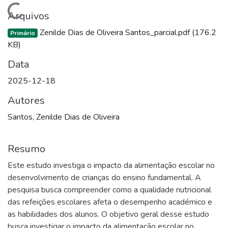
Carregando...
Arquivos
Zenilde Dias de Oliveira Santos_parcial.pdf
(176.2
Primário
KB)
Data
2025-12-18
Autores
Santos, Zenilde Dias de Oliveira
Resumo
Este estudo investiga o impacto da alimentação escolar no
desenvolvimento de crianças do ensino fundamental. A
pesquisa busca compreender como a qualidade nutricional
das refeições escolares afeta o desempenho académico e
as habilidades dos alunos. O objetivo geral desse estudo
busca investigar o impacto da alimentação escolar no